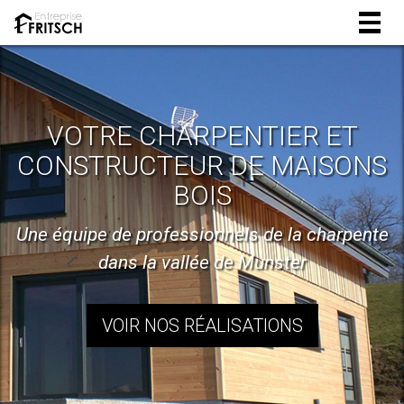
Togg
navig
VOTRE CHARPENTIER ET
CONSTRUCTEUR DE MAISONS
BOIS
Une équipe de professionnels de la charpente
dans la vallée de Munster
VOIR NOS RÉALISATIONS